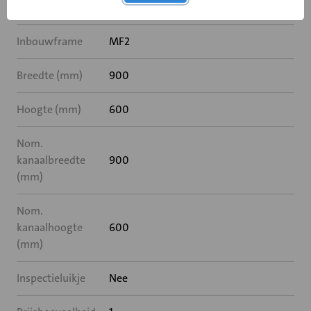
Rooksensor
Nee
Inbouwframe
MF2
Breedte (mm)
900
Hoogte (mm)
600
Nom.
kanaalbreedte
900
(mm)
Nom.
kanaalhoogte
600
(mm)
Inspectieluikje
Nee