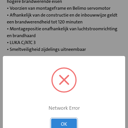
hogere brandwerende eisen
• Voorzien van montageframe en Belimo servomotor
• Afhankelijk van de constructie en de inbouwwijze geldt
een brandwerendheid tot 120 minuten
• Montagepositie onafhankelijk van luchtstroomrichting
en brandhaard
• LUKA C/ATC 3
• Smeltveiligheid zijdelings uitneembaar
Specificaties
Bediening
Elektromotor 24 V
Opgebouwde
Network Error
eindschakelaar
Ja
op dichtstand
OK