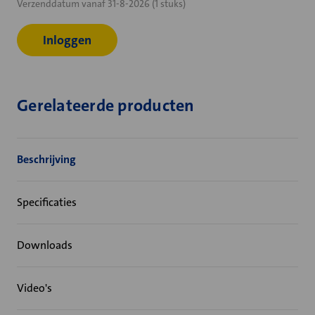
Verzenddatum vanaf 31-8-2026 (1 stuks)
voorraad:
Inloggen
Gerelateerde producten
Beschrijving
Specificaties
Downloads
Video's