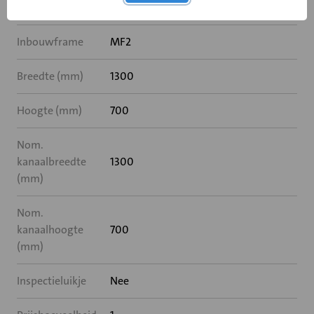
Rooksensor
Nee
Inbouwframe
MF2
Breedte (mm)
1300
Hoogte (mm)
700
Nom.
kanaalbreedte
1300
(mm)
Nom.
kanaalhoogte
700
(mm)
Inspectieluikje
Nee