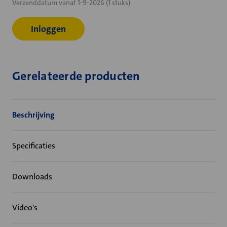
Verzenddatum vanaf 1-9-2026 (1 stuks)
voorraad:
Inloggen
Gerelateerde producten
Beschrijving
Specificaties
Downloads
Video's