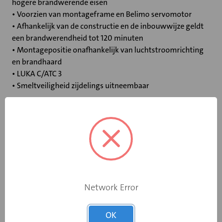
hogere brandwerende eisen
• Voorzien van montageframe en Belimo servomotor
• Afhankelijk van de constructie en de inbouwwijze geldt
een brandwerendheid tot 120 minuten
• Montagepositie onafhankelijk van luchtstroomrichting
en brandhaard
• LUKA C/ATC 3
• Smeltveiligheid zijdelings uitneembaar
Specificaties
Bediening
Elektromotor 24 V
Opgebouwde
Network Error
eindschakelaar
Ja
op dichtstand
OK