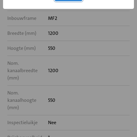
Rooksensor
Nee
Inbouwframe
MF2
Breedte (mm)
1200
Hoogte (mm)
550
Nom.
kanaalbreedte
1200
(mm)
Nom.
kanaalhoogte
550
(mm)
Inspectieluikje
Nee