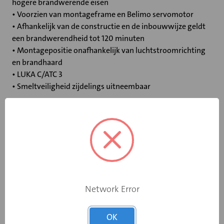
hogere brandwerende eisen
• Voorzien van montageframe en Belimo servomotor
• Afhankelijk van de constructie en de inbouwwijze geldt
een brandwerendheid tot 120 minuten
• Montagepositie onafhankelijk van luchtstroomrichting
en brandhaard
• LUKA C/ATC 3
• Smeltveiligheid zijdelings uitneembaar
Specificaties
Bediening
Elektromotor 24 V
Opgebouwde
Network Error
eindschakelaar
Ja
op dichtstand
OK