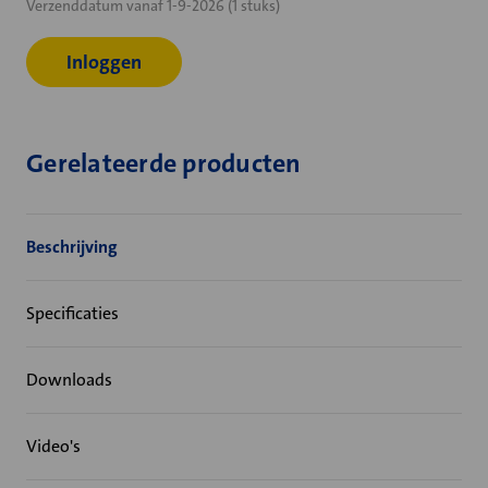
Verzenddatum vanaf 1-9-2026 (1 stuks)
voorraad:
Inloggen
Gerelateerde producten
Beschrijving
Specificaties
Downloads
Video's