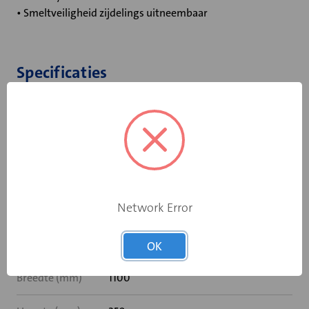
• Smeltveiligheid zijdelings uitneembaar
Specificaties
Bediening
Elektromotor 24 V
Opgebouwde
eindschakelaar
Ja
op dichtstand
Network Error
Rooksensor
Nee
Inbouwframe
MF2
OK
Breedte (mm)
1100