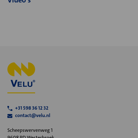
Video's
+31 598 36 12 32
contact@velu.nl
Scheepswervenweg 1
9608 PD Westerbroek