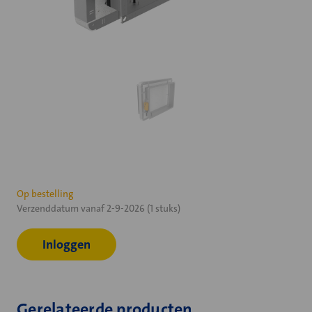
Huidige
Op bestelling
Verzenddatum vanaf 2-9-2026 (1 stuks)
voorraad:
Inloggen
Gerelateerde producten