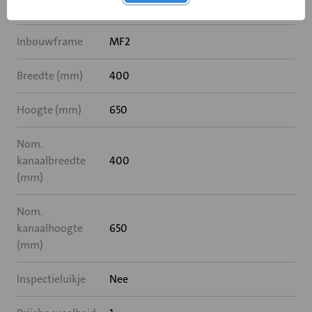
Rooksensor
Nee
Inbouwframe
MF2
Breedte (mm)
400
Hoogte (mm)
650
Nom.
kanaalbreedte
400
(mm)
Nom.
kanaalhoogte
650
(mm)
Inspectieluikje
Nee