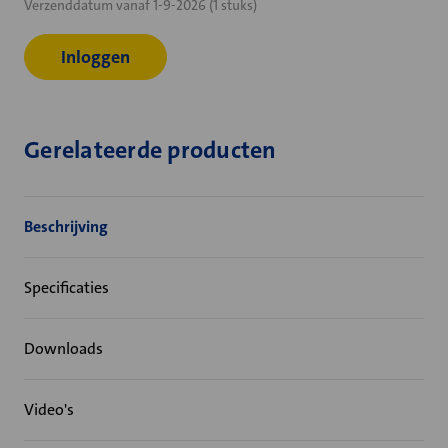
Verzenddatum vanaf 1-9-2026 (1 stuks)
voorraad:
Inloggen
Gerelateerde producten
Beschrijving
Specificaties
Downloads
Video's