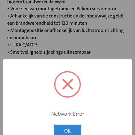
hogere brandwerende eisen
• Voorzien van montageframe en Belimo servomotor
• Afhankelijk van de constructie en de inbouwwijze geldt
een brandwerendheid tot 120 minuten
• Montagepositie onafhankelijk van luchtstroomrichting
en brandhaard
• LUKA C/ATC 3
• Smeltveiligheid zijdelings uitneembaar
Specificaties
Bediening
Elektromotor 230 V
Opgebouwde
Network Error
eindschakelaar
Ja
op dichtstand
OK