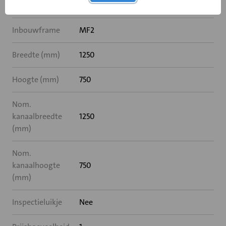
Rooksensor
Nee
Inbouwframe
MF2
Breedte (mm)
1250
Hoogte (mm)
750
Nom.
kanaalbreedte
1250
(mm)
Nom.
kanaalhoogte
750
(mm)
Inspectieluikje
Nee