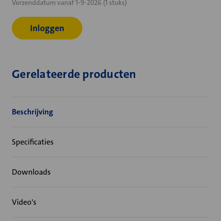
Verzenddatum vanaf 1-9-2026 (1 stuks)
voorraad:
Inloggen
Gerelateerde producten
Beschrijving
Specificaties
Downloads
Video's