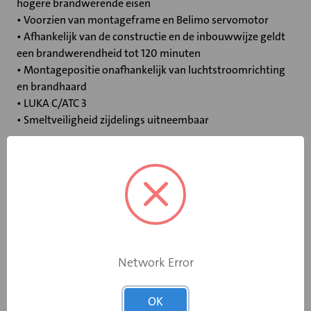
hogere brandwerende eisen
• Voorzien van montageframe en Belimo servomotor
• Afhankelijk van de constructie en de inbouwwijze geldt
een brandwerendheid tot 120 minuten
• Montagepositie onafhankelijk van luchtstroomrichting
en brandhaard
• LUKA C/ATC 3
• Smeltveiligheid zijdelings uitneembaar
Specificaties
Bediening
Elektromotor 230 V
Opgebouwde
Network Error
eindschakelaar
Ja
op dichtstand
OK