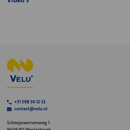
Video's
+31 598 36 12 32
contact@velu.nl
Scheepswervenweg 1
9608 PD Westerbroek