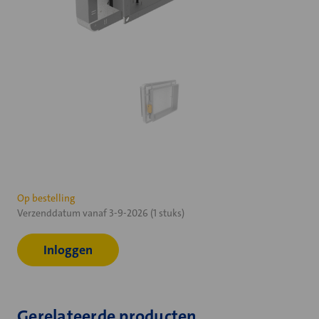
Huidige
Op bestelling
Verzenddatum vanaf 3-9-2026 (1 stuks)
voorraad:
Inloggen
Gerelateerde producten