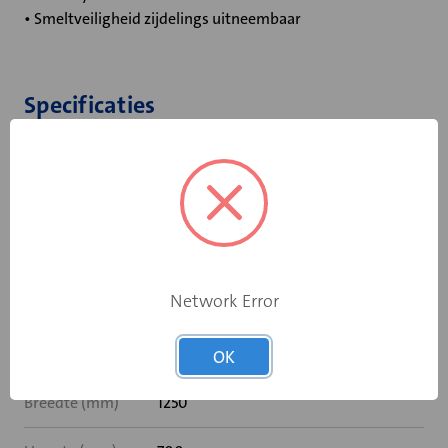
• Smeltveiligheid zijdelings uitneembaar
Specificaties
Bediening
Elektromotor 230 V
Opgebouwde
eindschakelaar
Ja
op dichtstand
Network Error
Rooksensor
Nee
Inbouwframe
MF2
OK
Breedte (mm)
1250