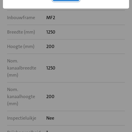
Rooksensor
Nee
Inbouwframe
MF2
Breedte (mm)
1250
Hoogte (mm)
200
Nom.
kanaalbreedte
1250
(mm)
Nom.
kanaalhoogte
200
(mm)
Inspectieluikje
Nee