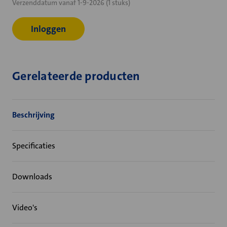
Verzenddatum vanaf 1-9-2026 (1 stuks)
voorraad:
Inloggen
Gerelateerde producten
Beschrijving
Specificaties
Downloads
Video's