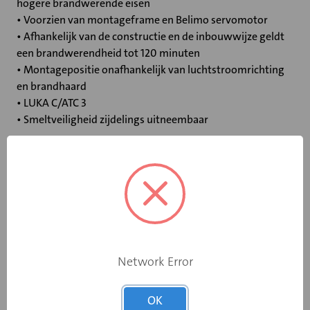
hogere brandwerende eisen
• Voorzien van montageframe en Belimo servomotor
• Afhankelijk van de constructie en de inbouwwijze geldt
een brandwerendheid tot 120 minuten
• Montagepositie onafhankelijk van luchtstroomrichting
en brandhaard
• LUKA C/ATC 3
• Smeltveiligheid zijdelings uitneembaar
Specificaties
Bediening
Elektromotor 230 V
Opgebouwde
Network Error
eindschakelaar
Ja
op dichtstand
OK