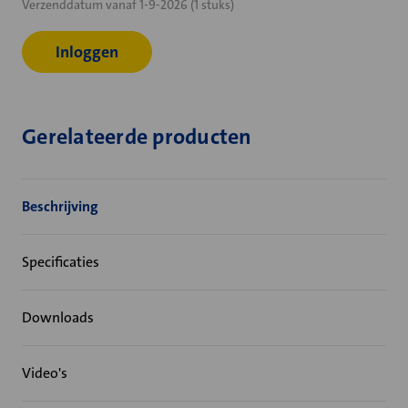
Verzenddatum vanaf 1-9-2026 (1 stuks)
voorraad:
Inloggen
Gerelateerde producten
Beschrijving
Specificaties
Downloads
Video's