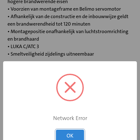
hogere brandwerende eisen
• Voorzien van montageframe en Belimo servomotor
• Afhankelijk van de constructie en de inbouwwijze geldt
een brandwerendheid tot 120 minuten
• Montagepositie onafhankelijk van luchtstroomrichting
en brandhaard
• LUKA C/ATC 3
• Smeltveiligheid zijdelings uitneembaar
Specificaties
Bediening
Elektromotor 230 V
Opgebouwde
Network Error
eindschakelaar
Ja
op dichtstand
OK