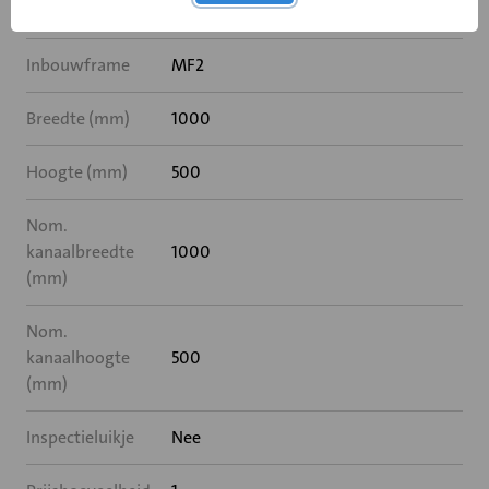
Rooksensor
Nee
Inbouwframe
MF2
Breedte (mm)
1000
Hoogte (mm)
500
Nom.
kanaalbreedte
1000
(mm)
Nom.
kanaalhoogte
500
(mm)
Inspectieluikje
Nee