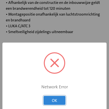
• Afhankelijk van de constructie en de inbouwwijze geldt
een brandwerendheid tot 120 minuten
• Montagepositie onafhankelijk van luchtstroomrichting
en brandhaard
• LUKA C/ATC 3
• Smeltveiligheid zijdelings uitneembaar
Specificaties
Bediening
Elektromotor 24 V
Opgebouwde
eindschakelaar
Ja
Network Error
op dichtstand
OK
Rooksensor
Ja