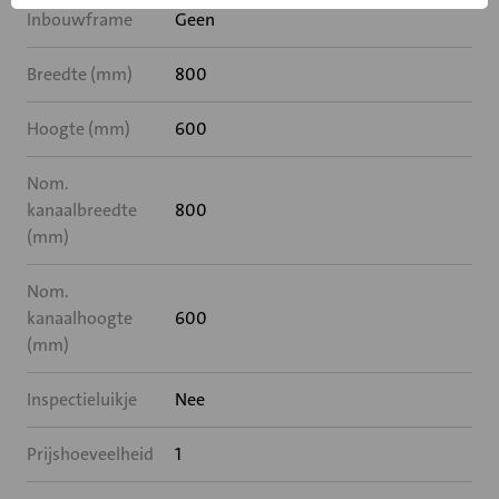
Inbouwframe
Geen
Breedte (mm)
800
Hoogte (mm)
600
Nom.
kanaalbreedte
800
(mm)
Nom.
kanaalhoogte
600
(mm)
Inspectieluikje
Nee
Prijshoeveelheid
1