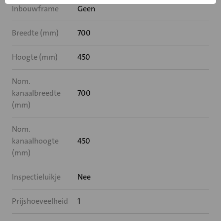
Inbouwframe
Geen
Breedte (mm)
700
Hoogte (mm)
450
Nom.
kanaalbreedte
700
(mm)
Nom.
kanaalhoogte
450
(mm)
Inspectieluikje
Nee
Prijshoeveelheid
1