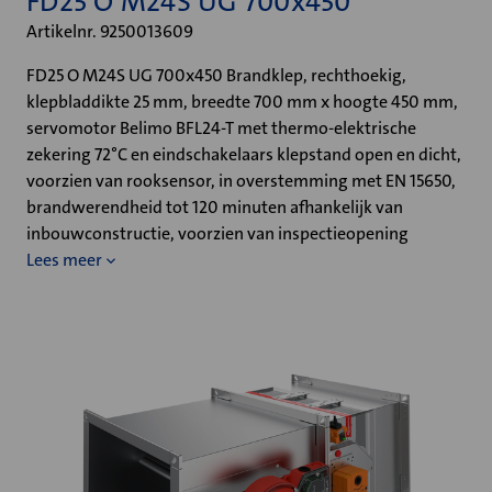
FD25 O M24S UG 700x450
Artikelnr. 9250013609
FD25 O M24S UG 700x450 Brandklep, rechthoekig,
klepbladdikte 25 mm, breedte 700 mm x hoogte 450 mm,
servomotor Belimo BFL24-T met thermo-elektrische
zekering 72°C en eindschakelaars klepstand open en dicht,
voorzien van rooksensor, in overstemming met EN 15650,
brandwerendheid tot 120 minuten afhankelijk van
inbouwconstructie, voorzien van inspectieopening
Lees meer