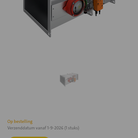
Huidige
Op bestelling
Verzenddatum vanaf 1-9-2026 (1 stuks)
voorraad: