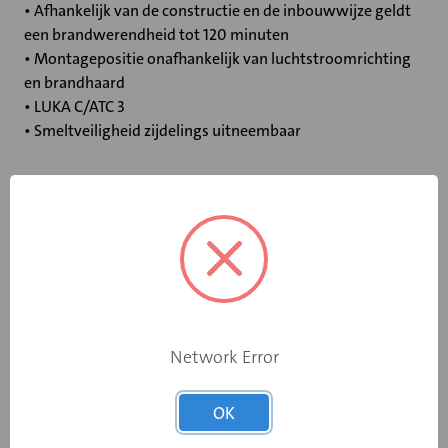
• Afhankelijk van de constructie en de inbouwwijze geldt
een brandwerendheid tot 120 minuten
• Montagepositie onafhankelijk van luchtstroomrichting
en brandhaard
• LUKA C/ATC 3
• Smeltveiligheid zijdelings uitneembaar
Specificaties
Bediening
Elektromotor 24 V
Opgebouwde
eindschakelaar
Ja
Network Error
op dichtstand
OK
Rooksensor
Ja