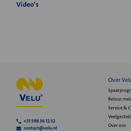
Video's
Over Vel
Spaarpro
Retour me
Service & 
Veelgestel
+31 598 36 12 32
Over ons
contact@velu.nl