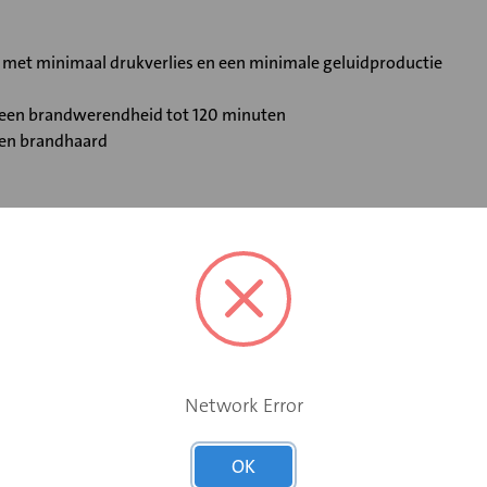
t met minimaal drukverlies en een minimale geluidproductie
t een brandwerendheid tot 120 minuten
 en brandhaard
Elektromotor 24 V
Ja
Network Error
Ja
OK