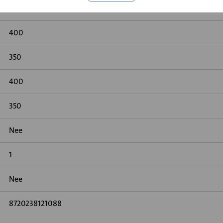
Geen
400
350
400
350
Nee
1
Nee
8720238121088