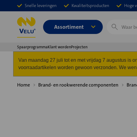
Snelle leveringen
Kwaliteitsproducten
Hoge v
Zoeken
Assortiment
Spaarprogramma
Klant worden
Projecten
Van maandag 27 juli tot en met vrijdag 7 augustus is
voorraadartikelen worden gewoon verzonden. We wense
Home
Brand- en rookwerende componenten
Bran