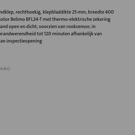
klep, rechthoekig, klepbladdikte 25 mm, breedte 400
tor Belimo BFL24-T met thermo-elektrische zekering
and open en dicht, voorzien van rooksensor, in
randwerendheid tot 120 minuten afhankelijk van
van inspectieopening
stuks)