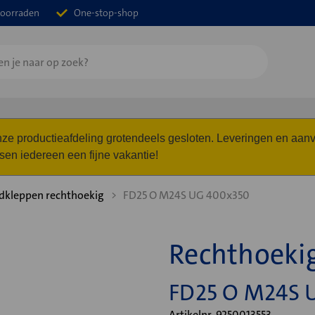
oorraden
One-stop-shop
 onze productieafdeling grotendeels gesloten. Leveringen en a
n iedereen een fijne vakantie!
dkleppen rechthoekig
FD25 O M24S UG 400x350
Rechthoeki
FD25 O M24S 
Artikelnr. 9250013553