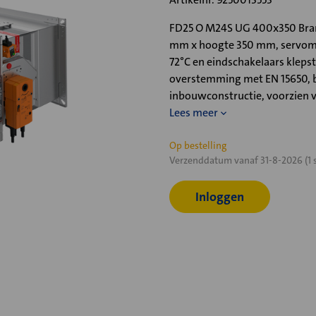
FD25 O M24S UG 400x350 Brand
mm x hoogte 350 mm, servomo
72°C en eindschakelaars klepst
overstemming met EN 15650, b
inbouwconstructie, voorzien 
Lees meer
Huidige
Op bestelling
Verzenddatum vanaf 31-8-2026 (1 
voorraad:
Inloggen