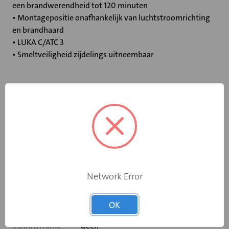
een brandwerendheid tot 120 minuten
• Montagepositie onafhankelijk van luchtstroomrichting
en brandhaard
• LUKA C/ATC 3
• Smeltveiligheid zijdelings uitneembaar
Specificaties
Bediening
Elektromotor 24 V
Opgebouwde
eindschakelaar
Ja
Network Error
op dichtstand
Rooksensor
Nee
OK
Inbouwframe
Geen