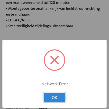
een brandwerendheid tot 120 minuten
• Montagepositie onafhankelijk van luchtstroomrichting
en brandhaard
• LUKA C/ATC 3
• Smeltveiligheid zijdelings uitneembaar
Specificaties
Bediening
Elektromotor 24 V
Opgebouwde
eindschakelaar
Ja
Network Error
op dichtstand
Rooksensor
Nee
OK
Inbouwframe
Geen