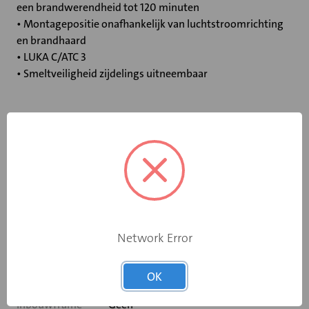
een brandwerendheid tot 120 minuten
• Montagepositie onafhankelijk van luchtstroomrichting
en brandhaard
• LUKA C/ATC 3
• Smeltveiligheid zijdelings uitneembaar
Specificaties
Bediening
Elektromotor 24 V
Opgebouwde
eindschakelaar
Ja
Network Error
op dichtstand
Rooksensor
Nee
OK
Inbouwframe
Geen