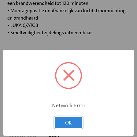
een brandwerendheid tot 120 minuten
• Montagepositie onafhankelijk van luchtstroomrichting
en brandhaard
• LUKA C/ATC 3
• Smeltveiligheid zijdelings uitneembaar
Specificaties
Bediening
Elektromotor 24 V
Opgebouwde
eindschakelaar
Ja
Network Error
op dichtstand
Rooksensor
Nee
OK
Inbouwframe
Geen