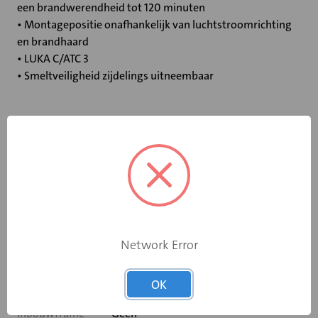
een brandwerendheid tot 120 minuten
• Montagepositie onafhankelijk van luchtstroomrichting
en brandhaard
• LUKA C/ATC 3
• Smeltveiligheid zijdelings uitneembaar
Specificaties
Bediening
Elektromotor 24 V
Opgebouwde
eindschakelaar
Ja
Network Error
op dichtstand
Rooksensor
Nee
OK
Inbouwframe
Geen