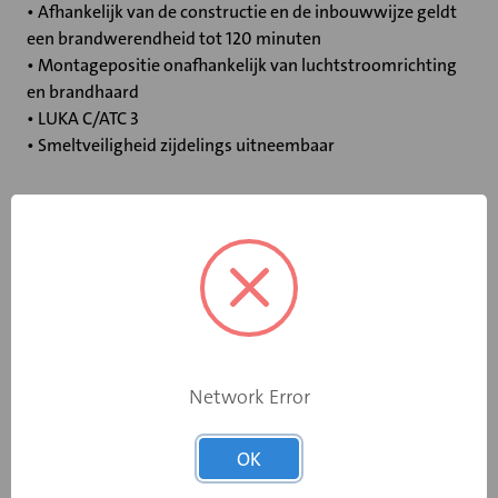
• Afhankelijk van de constructie en de inbouwwijze geldt
een brandwerendheid tot 120 minuten
• Montagepositie onafhankelijk van luchtstroomrichting
en brandhaard
• LUKA C/ATC 3
• Smeltveiligheid zijdelings uitneembaar
Specificaties
Bediening
Elektromotor 230 V
Opgebouwde
eindschakelaar
Ja
Network Error
op dichtstand
OK
Rooksensor
Ja