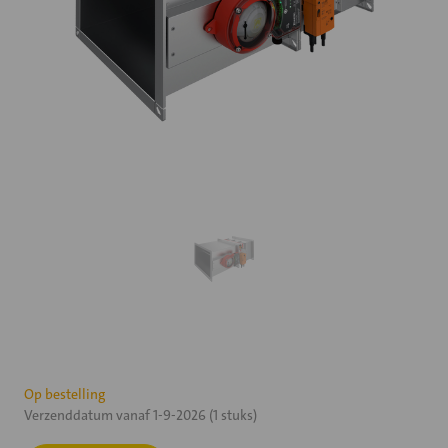
Huidige
Op bestelling
Verzenddatum vanaf 1-9-2026 (1 stuks)
voorraad: