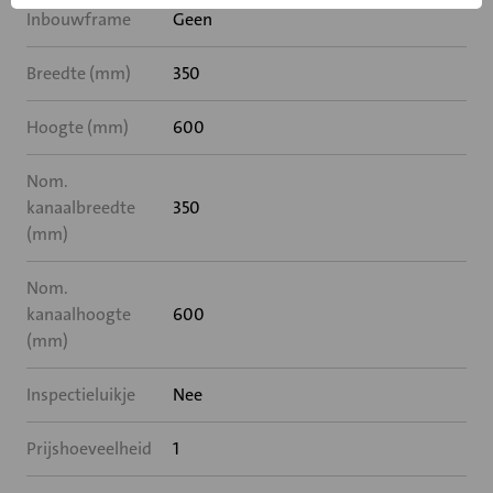
Inbouwframe
Geen
Breedte (mm)
350
Hoogte (mm)
600
Nom.
kanaalbreedte
350
(mm)
Nom.
kanaalhoogte
600
(mm)
Inspectieluikje
Nee
Prijshoeveelheid
1