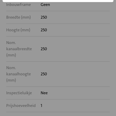
Inbouwframe
Geen
Breedte (mm)
250
Hoogte (mm)
250
Nom.
kanaalbreedte
250
(mm)
Nom.
kanaalhoogte
250
(mm)
Inspectieluikje
Nee
Prijshoeveelheid
1