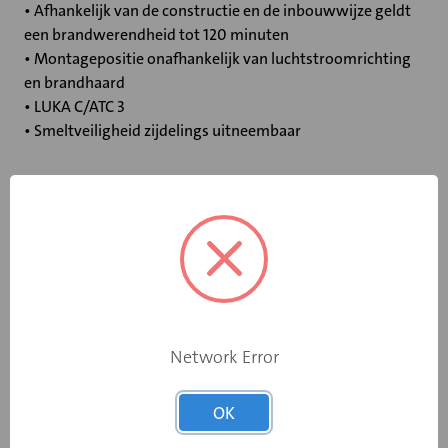
• Afhankelijk van de constructie en de inbouwwijze geldt
een brandwerendheid tot 120 minuten
• Montagepositie onafhankelijk van luchtstroomrichting
en brandhaard
• LUKA C/ATC 3
• Smeltveiligheid zijdelings uitneembaar
Specificaties
Bediening
Elektromotor 230 V
Opgebouwde
eindschakelaar
Ja
Network Error
op dichtstand
OK
Rooksensor
Ja