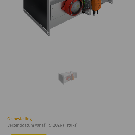
Huidige
Op bestelling
Verzenddatum vanaf 1-9-2026 (1 stuks)
voorraad: