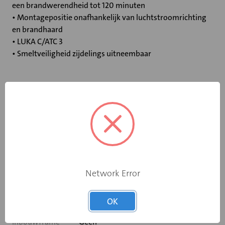
een brandwerendheid tot 120 minuten
• Montagepositie onafhankelijk van luchtstroomrichting
en brandhaard
• LUKA C/ATC 3
• Smeltveiligheid zijdelings uitneembaar
Specificaties
Bediening
Elektromotor 230 V
Opgebouwde
eindschakelaar
Ja
Network Error
op dichtstand
Rooksensor
Nee
OK
Inbouwframe
Geen