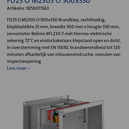
FD25 O M230S O 500x350
Artikelnr. 9250011563
FD25 O M230S O 500x350 Brandklep, rechthoekig,
klepbladdikte 25 mm, breedte 500 mm x hoogte 350 mm,
servomotor Belimo BFL230-T met thermo-elektrische
zekering 72°C en eindschakelaars klepstand open en dicht,
in overstemming met EN 15650, brandwerendheid tot 120
minuten afhankelijk van inbouwconstructie, voorzien van
inspectieopening
Lees meer