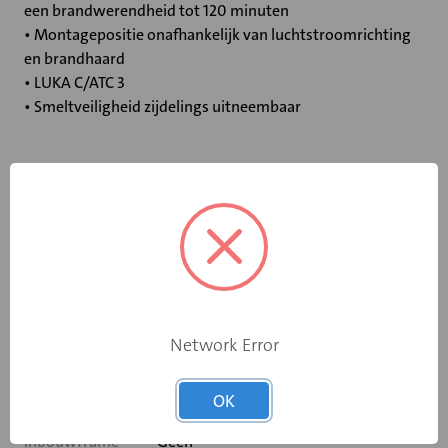
een brandwerendheid tot 120 minuten
• Montagepositie onafhankelijk van luchtstroomrichting
en brandhaard
• LUKA C/ATC 3
• Smeltveiligheid zijdelings uitneembaar
Specificaties
Bediening
Elektromotor 230 V
Opgebouwde
eindschakelaar
Ja
Network Error
op dichtstand
Rooksensor
Nee
OK
Inbouwframe
Geen