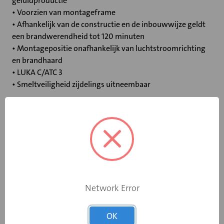
geluidproductie
• Voorzien van montageframe
• Afhankelijk van de constructie en de inbouwwijze geldt
een brandwerendheid tot 120 minuten
• Montagepositie onafhankelijk van luchtstroomrichting
en brandhaard
• LUKA C/ATC 3
• Smeltveiligheid zijdelings uitneembaar
Specificaties
Bediening
Standaard smeltpatroon
Opgebouwde
Network Error
eindschakelaar
Ja
op dichtstand
OK