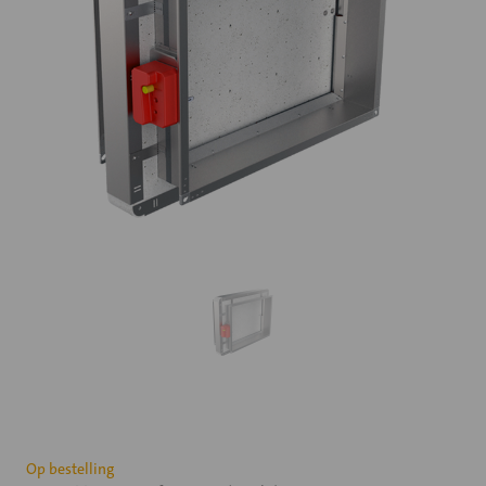
Huidige
Op bestelling