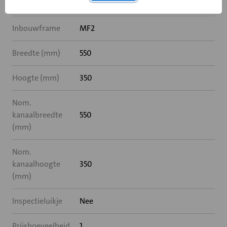
Rooksensor
Nee
Inbouwframe
MF2
Breedte (mm)
550
Hoogte (mm)
350
Nom.
kanaalbreedte
550
(mm)
Nom.
kanaalhoogte
350
(mm)
Inspectieluikje
Nee
Prijshoeveelheid
1