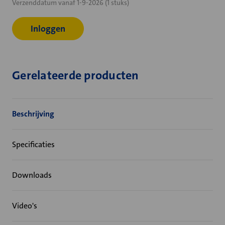
Verzenddatum vanaf 1-9-2026 (1 stuks)
voorraad:
Inloggen
Gerelateerde producten
Beschrijving
Specificaties
Downloads
Video's