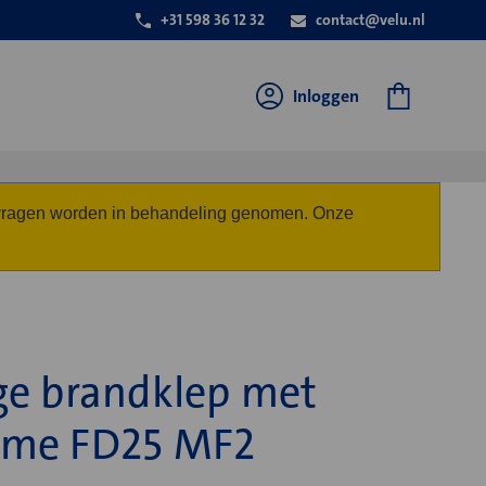
+31 598 36 12 32
contact@velu.nl
Inloggen
anvragen worden in behandeling genomen. Onze
ge brandklep met
ame FD25 MF2