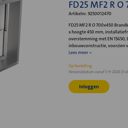
FD25 MF2 R O
Artikelnr. 9250012470
FD25 MF2 R O 700x450 Brandkl
x hoogte 450 mm, installatie
overstemming met EN 15650, b
inbouwconstructie, voorzien 
Lees meer
Huidige
Op bestelling
Verzenddatum vanaf 1-9-2026 (1 st
voorraad:
Inloggen