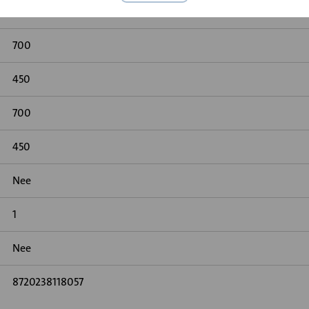
MF2
700
450
700
450
Nee
1
Nee
8720238118057