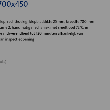
 700x450
ep, rechthoekig, klepbladdikte 25 mm, breedte 700 mm
frame 2, handmatig mechaniek met smeltlood 72°C, in
randwerendheid tot 120 minuten afhankelijk van
van inspectieopening
uks)