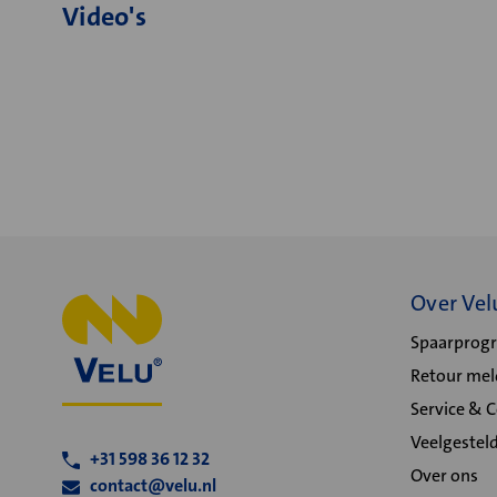
Video's
Over Vel
Spaarpro
Retour me
Service & 
Veelgestel
+31 598 36 12 32
Over ons
contact@velu.nl