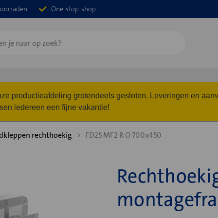
oorraden
One-stop-shop
 onze productieafdeling grotendeels gesloten. Leveringen en a
n iedereen een fijne vakantie!
dkleppen rechthoekig
FD25 MF2 R O 700x450
Rechthoeki
montagefr