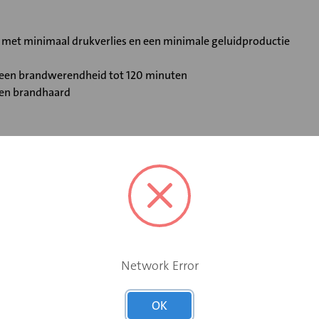
t met minimaal drukverlies en een minimale geluidproductie
t een brandwerendheid tot 120 minuten
 en brandhaard
Standaard smeltpatroon
Nee
Network Error
Nee
OK