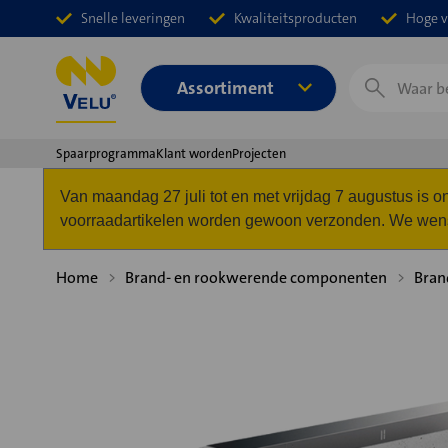
Snelle leveringen
Kwaliteitsproducten
Hoge v
Zoeken
Assortiment
Spaarprogramma
Klant worden
Projecten
Van maandag 27 juli tot en met vrijdag 7 augustus is
voorraadartikelen worden gewoon verzonden. We wense
Home
Brand- en rookwerende componenten
Bran