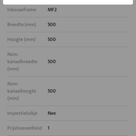
Inbouwframe
MF2
Breedte (mm)
500
Hoogte (mm)
500
Nom.
kanaalbreedte
500
(mm)
Nom.
kanaalhoogte
500
(mm)
Inspectieluikje
Nee
Prijshoeveelheid
1