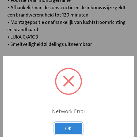
• Voorzien van montageframe
• Afhankelijk van de constructie en de inbouwwijze geldt
een brandwerendheid tot 120 minuten
• Montagepositie onafhankelijk van luchtstroomrichting
en brandhaard
• LUKA C/ATC 3
• Smeltveiligheid zijdelings uitneembaar
Specificaties
Bediening
Standaard smeltpatroon
Opgebouwde
eindschakelaar
Nee
Network Error
op dichtstand
OK
Rooksensor
Nee