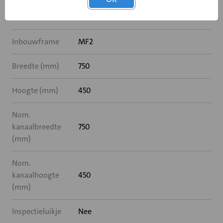
Rooksensor
Nee
Inbouwframe
MF2
Breedte (mm)
750
Hoogte (mm)
450
Nom.
kanaalbreedte
750
(mm)
Nom.
kanaalhoogte
450
(mm)
Inspectieluikje
Nee