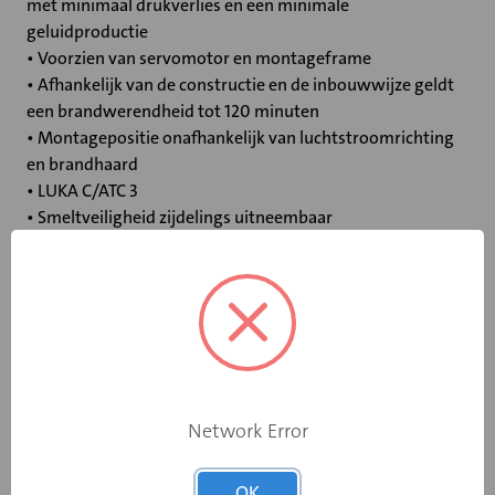
met minimaal drukverlies en een minimale
geluidproductie
• Voorzien van servomotor en montageframe
• Afhankelijk van de constructie en de inbouwwijze geldt
een brandwerendheid tot 120 minuten
• Montagepositie onafhankelijk van luchtstroomrichting
en brandhaard
• LUKA C/ATC 3
• Smeltveiligheid zijdelings uitneembaar
Specificaties
Bediening
Elektromotor 24 V
Opgebouwde
Network Error
eindschakelaar
Ja
op dichtstand
OK