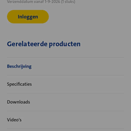
Verzenddatum vanaf 1-9-2026 (1 stuks)
voorraad:
Inloggen
Gerelateerde producten
Beschrijving
Specificaties
Downloads
Video's