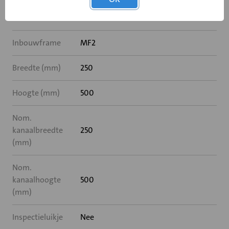
Rooksensor
Nee
Inbouwframe
MF2
Breedte (mm)
250
Hoogte (mm)
500
Nom.
kanaalbreedte
250
(mm)
Nom.
kanaalhoogte
500
(mm)
Inspectieluikje
Nee