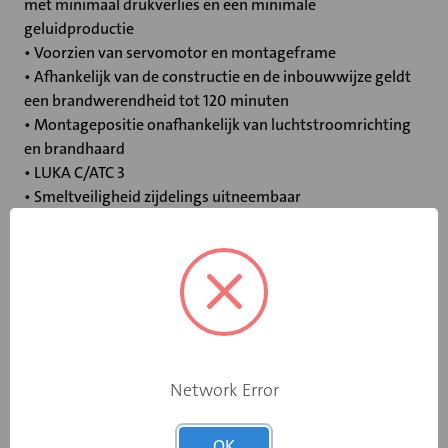
met minimaal drukverlies en een minimale
geluidproductie
• Voorzien van servomotor en montageframe
• Afhankelijk van de constructie en de inbouwwijze geldt
een brandwerendheid tot 120 minuten
• Montagepositie onafhankelijk van luchtstroomrichting
en brandhaard
• LUKA C/ATC 3
• Smeltveiligheid zijdelings uitneembaar
Specificaties
Bediening
Elektromotor 24 V
Opgebouwde
Network Error
eindschakelaar
Ja
op dichtstand
OK