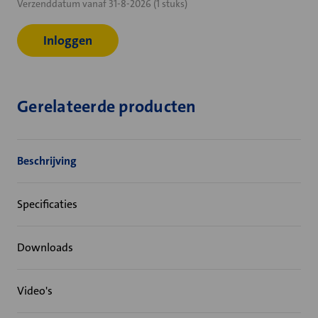
Verzenddatum vanaf 31-8-2026 (1 stuks)
voorraad:
Inloggen
Gerelateerde producten
Beschrijving
Specificaties
Downloads
Video's