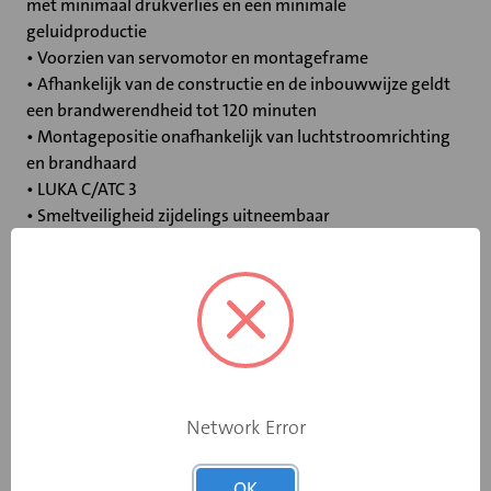
met minimaal drukverlies en een minimale
geluidproductie
• Voorzien van servomotor en montageframe
• Afhankelijk van de constructie en de inbouwwijze geldt
een brandwerendheid tot 120 minuten
• Montagepositie onafhankelijk van luchtstroomrichting
en brandhaard
• LUKA C/ATC 3
• Smeltveiligheid zijdelings uitneembaar
Specificaties
Bediening
Elektromotor 24 V
Opgebouwde
Network Error
eindschakelaar
Ja
op dichtstand
OK