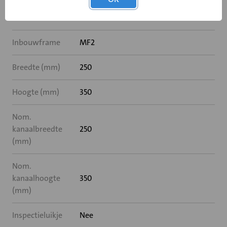
Rooksensor
Nee
Inbouwframe
MF2
Breedte (mm)
250
Hoogte (mm)
350
Nom.
kanaalbreedte
250
(mm)
Nom.
kanaalhoogte
350
(mm)
Inspectieluikje
Nee