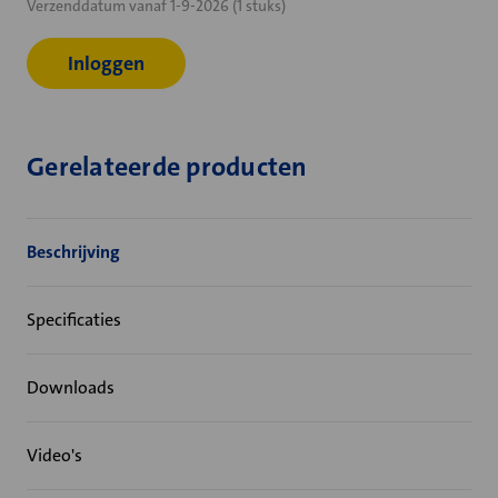
Verzenddatum vanaf 1-9-2026 (1 stuks)
voorraad:
Inloggen
Gerelateerde producten
Beschrijving
Specificaties
Downloads
Video's