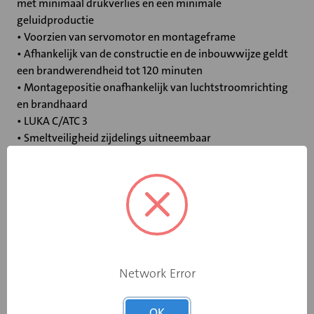
met minimaal drukverlies en een minimale
geluidproductie
• Voorzien van servomotor en montageframe
• Afhankelijk van de constructie en de inbouwwijze geldt
een brandwerendheid tot 120 minuten
• Montagepositie onafhankelijk van luchtstroomrichting
en brandhaard
• LUKA C/ATC 3
• Smeltveiligheid zijdelings uitneembaar
Specificaties
Bediening
Elektromotor 230 V
Opgebouwde
Network Error
eindschakelaar
Ja
op dichtstand
OK