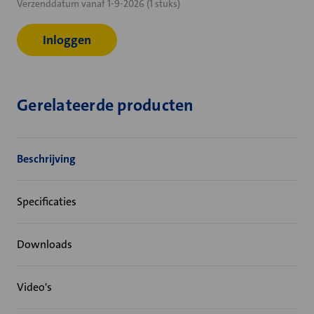
Verzenddatum vanaf 1-9-2026 (1 stuks)
voorraad:
Inloggen
Gerelateerde producten
Beschrijving
Specificaties
Downloads
Video's