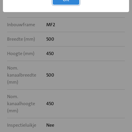
Rooksensor
Nee
Inbouwframe
MF2
Breedte (mm)
500
Hoogte (mm)
450
Nom.
kanaalbreedte
500
(mm)
Nom.
kanaalhoogte
450
(mm)
Inspectieluikje
Nee