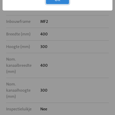
Rooksensor
Nee
Inbouwframe
MF2
Breedte (mm)
400
Hoogte (mm)
300
Nom.
kanaalbreedte
400
(mm)
Nom.
kanaalhoogte
300
(mm)
Inspectieluikje
Nee