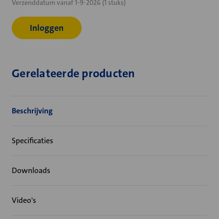
Verzenddatum vanaf 1-9-2026 (1 stuks)
voorraad:
Inloggen
Gerelateerde producten
Beschrijving
Specificaties
Downloads
Video's