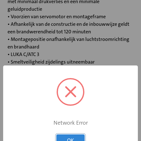
met minimaal drukverlies en een minimale
geluidproductie
• Voorzien van servomotor en montageframe
• Afhankelijk van de constructie en de inbouwwijze geldt
een brandwerendheid tot 120 minuten
• Montagepositie onafhankelijk van luchtstroomrichting
en brandhaard
• LUKA C/ATC 3
• Smeltveiligheid zijdelings uitneembaar
Specificaties
Bediening
Elektromotor 230 V
Opgebouwde
Network Error
eindschakelaar
Ja
op dichtstand
OK