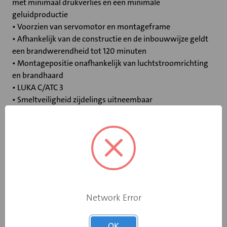
met minimaal drukverlies en een minimale
geluidproductie
• Voorzien van servomotor en montageframe
• Afhankelijk van de constructie en de inbouwwijze geldt
een brandwerendheid tot 120 minuten
• Montagepositie onafhankelijk van luchtstroomrichting
en brandhaard
• LUKA C/ATC 3
• Smeltveiligheid zijdelings uitneembaar
Specificaties
Bediening
Elektromotor 230 V
Opgebouwde
Network Error
eindschakelaar
Ja
op dichtstand
OK