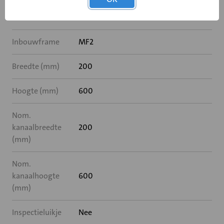
Rooksensor
Nee
Inbouwframe
MF2
Breedte (mm)
200
Hoogte (mm)
600
Nom.
kanaalbreedte
200
(mm)
Nom.
kanaalhoogte
600
(mm)
Inspectieluikje
Nee