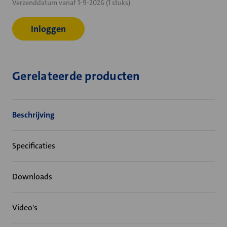
Verzenddatum vanaf 1-9-2026 (1 stuks)
voorraad:
Inloggen
Gerelateerde producten
Beschrijving
Specificaties
Downloads
Video's