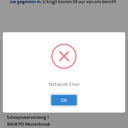
uw gegevens in.
U krijgt binnen 24 uur van ons bericht.
Network Error
+31 598 36 12 32
OK
contact@velu.nl
Scheepswervenweg 1
9608 PD Westerbroek