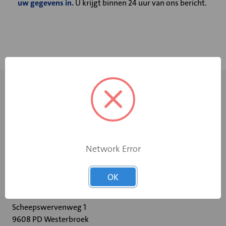
uw gegevens in.
U krijgt binnen 24 uur van ons bericht.
Network Error
+31 598 36 12 32
OK
contact@velu.nl
Scheepswervenweg 1
9608 PD Westerbroek