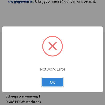
uw gegevens in.
U krijgt binnen 24 uur van ons bericht.
Network Error
+31 598 36 12 32
OK
contact@velu.nl
Scheepswervenweg 1
9608 PD Westerbroek