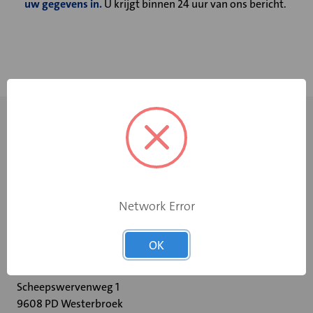
uw gegevens in.
U krijgt binnen 24 uur van ons bericht.
Network Error
+31 598 36 12 32
OK
contact@velu.nl
Scheepswervenweg 1
9608 PD Westerbroek