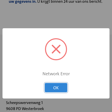
uw gegevens in.
U krijgt binnen 24 uur van ons bericht.
Network Error
+31 598 36 12 32
OK
contact@velu.nl
Scheepswervenweg 1
9608 PD Westerbroek