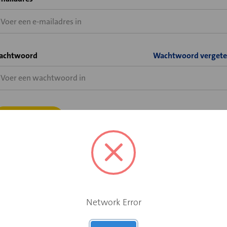
achtwoord
Wachtwoord vergete
Bent u wel al klant bij Velu of Solid Air, maar heeft u nog geen
shopaccount voor de Velu webshop?
Network Error
Vraag hier uw shopaccount aan