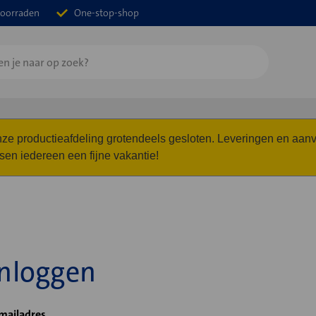
oorraden
One-stop-shop
 onze productieafdeling grotendeels gesloten. Leveringen en a
n iedereen een fijne vakantie!
Inloggen
mailadres