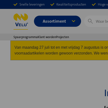
Snelle leveringen
Kwaliteitsproducten
Hoge v
Zoeken
Assortiment
Spaarprogramma
Klant worden
Projecten
Van maandag 27 juli tot en met vrijdag 7 augustus is
voorraadartikelen worden gewoon verzonden. We wense
E-