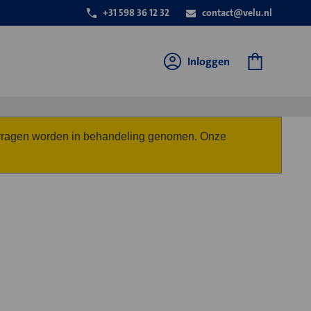
+31 598 36 12 32
contact@velu.nl
Inloggen
anvragen worden in behandeling genomen. Onze