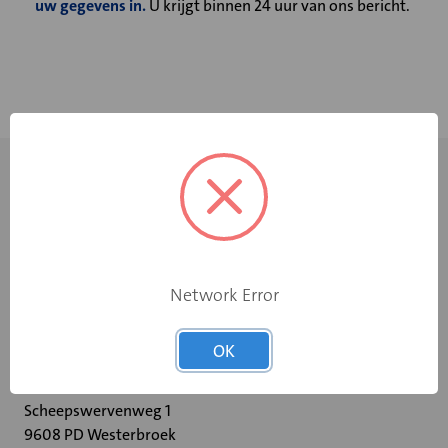
uw gegevens in.
U krijgt binnen 24 uur van ons bericht.
Network Error
+31 598 36 12 32
OK
contact@velu.nl
Scheepswervenweg 1
9608 PD Westerbroek