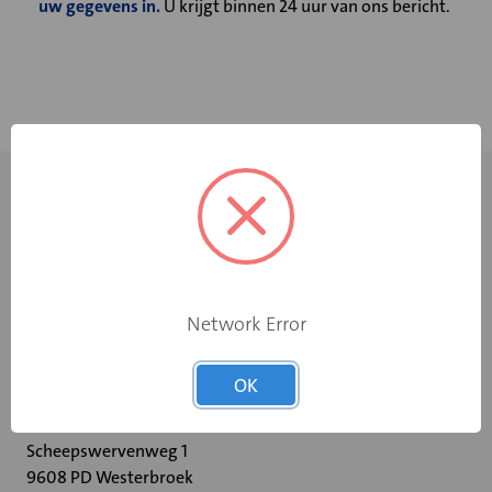
uw gegevens in.
U krijgt binnen 24 uur van ons bericht.
Network Error
+31 598 36 12 32
OK
contact@velu.nl
Scheepswervenweg 1
9608 PD Westerbroek