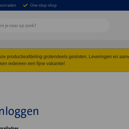
oorraden
One-stop-shop
 onze productieafdeling grotendeels gesloten. Leveringen en a
n iedereen een fijne vakantie!
Inloggen
mailadres