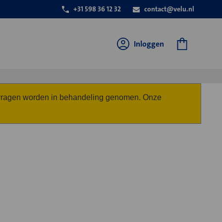
+31 598 36 12 32
contact@velu.nl
Inloggen
anvragen worden in behandeling genomen. Onze