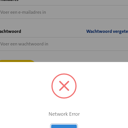
achtwoord
Wachtwoord vergete
Bent u wel al klant bij Velu of Solid Air, maar heeft u nog geen
shopaccount voor de Velu webshop?
Network Error
Vraag hier uw shopaccount aan