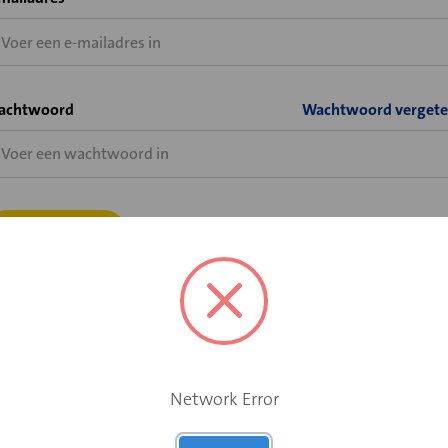
achtwoord
Wachtwoord vergete
Bent u wel al klant bij Velu of Solid Air, maar heeft u nog geen
shopaccount voor de Velu webshop?
Network Error
Vraag hier uw shopaccount aan