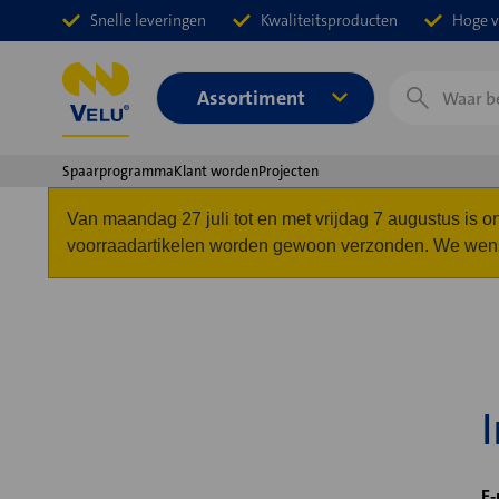
Snelle leveringen
Kwaliteitsproducten
Hoge v
Zoeken
Assortiment
Spaarprogramma
Klant worden
Projecten
Van maandag 27 juli tot en met vrijdag 7 augustus is
voorraadartikelen worden gewoon verzonden. We wense
E-