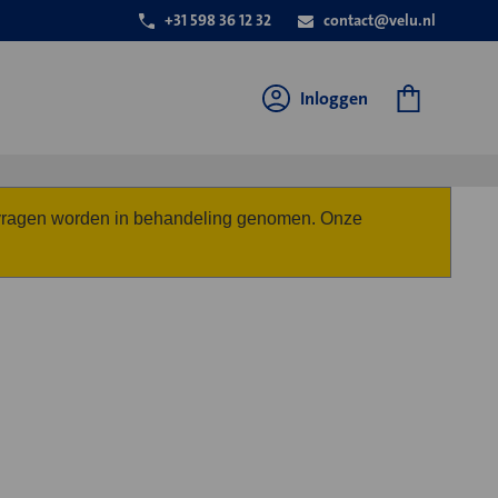
+31 598 36 12 32
contact@velu.nl
Inloggen
anvragen worden in behandeling genomen. Onze