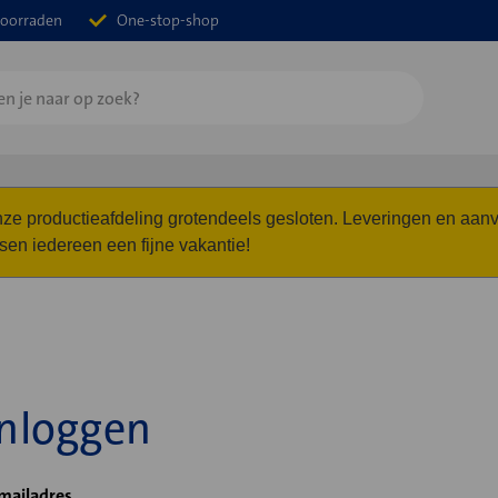
oorraden
One-stop-shop
 onze productieafdeling grotendeels gesloten. Leveringen en a
n iedereen een fijne vakantie!
Inloggen
mailadres