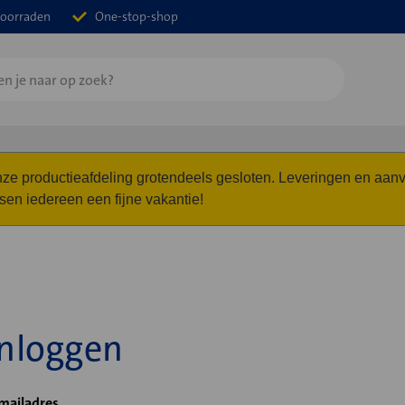
oorraden
One-stop-shop
 onze productieafdeling grotendeels gesloten. Leveringen en a
n iedereen een fijne vakantie!
Inloggen
mailadres