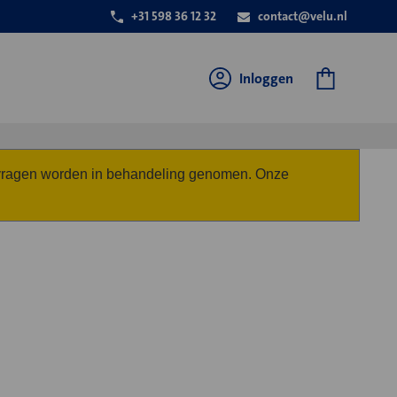
+31 598 36 12 32
contact@velu.nl
Inloggen
anvragen worden in behandeling genomen. Onze