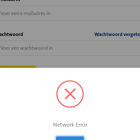
achtwoord
Wachtwoord vergete
Bent u wel al klant bij Velu of Solid Air, maar heeft u nog geen
shopaccount voor de Velu webshop?
Network Error
Vraag hier uw shopaccount aan