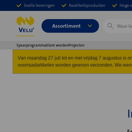
Snelle leveringen
Kwaliteitsproducten
Hoge v
Zoeken
Assortiment
Spaarprogramma
Klant worden
Projecten
Van maandag 27 juli tot en met vrijdag 7 augustus is
voorraadartikelen worden gewoon verzonden. We wense
E-