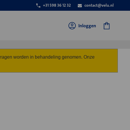
+31 598 36 12 32
contact@velu.nl
Inloggen
anvragen worden in behandeling genomen. Onze