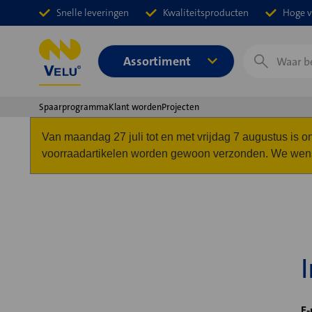
Snelle leveringen
Kwaliteitsproducten
Hoge v
Zoeken
Assortiment
Spaarprogramma
Klant worden
Projecten
Van maandag 27 juli tot en met vrijdag 7 augustus is
voorraadartikelen worden gewoon verzonden. We wense
E-