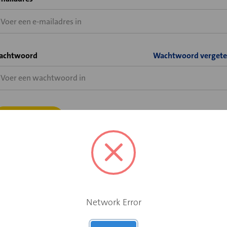
achtwoord
Wachtwoord vergete
Bent u wel al klant bij Velu of Solid Air, maar heeft u nog geen
shopaccount voor de Velu webshop?
Network Error
Vraag hier uw shopaccount aan