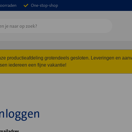
oorraden
One-stop-shop
 onze productieafdeling grotendeels gesloten. Leveringen en a
n iedereen een fijne vakantie!
Inloggen
mailadres