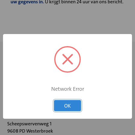
uw gegevens in.
U krijgt binnen 24 uur van ons bericht.
Network Error
+31 598 36 12 32
OK
contact@velu.nl
Scheepswervenweg 1
9608 PD Westerbroek