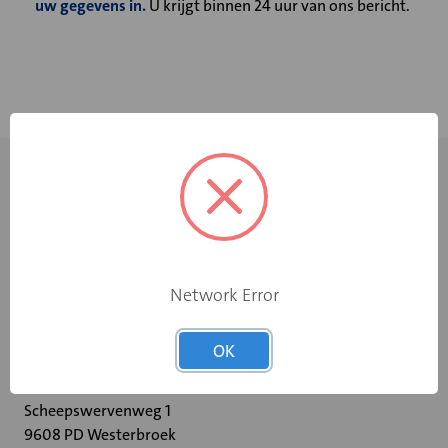
uw gegevens in.
U krijgt binnen 24 uur van ons bericht.
Network Error
+31 598 36 12 32
OK
contact@velu.nl
Scheepswervenweg 1
9608 PD Westerbroek