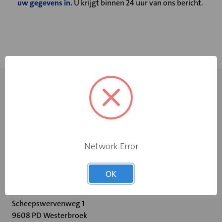
uw gegevens in.
U krijgt binnen 24 uur van ons bericht.
Network Error
+31 598 36 12 32
OK
contact@velu.nl
Scheepswervenweg 1
9608 PD Westerbroek