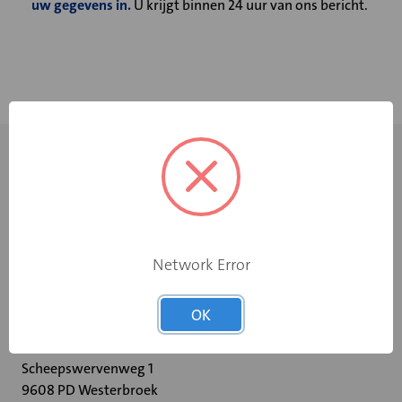
uw gegevens in.
U krijgt binnen 24 uur van ons bericht.
Network Error
+31 598 36 12 32
OK
contact@velu.nl
Scheepswervenweg 1
9608 PD Westerbroek