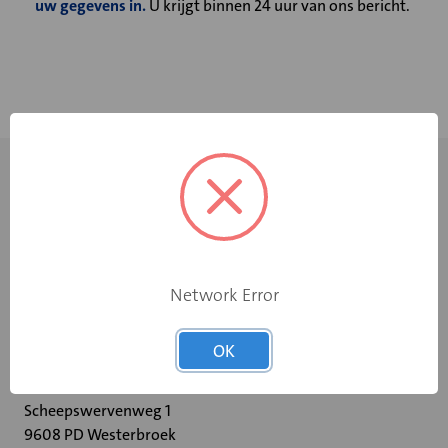
uw gegevens in.
U krijgt binnen 24 uur van ons bericht.
Network Error
+31 598 36 12 32
OK
contact@velu.nl
Scheepswervenweg 1
9608 PD Westerbroek