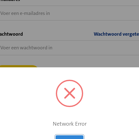
achtwoord
Wachtwoord vergete
Bent u wel al klant bij Velu of Solid Air, maar heeft u nog geen
shopaccount voor de Velu webshop?
Network Error
Vraag hier uw shopaccount aan