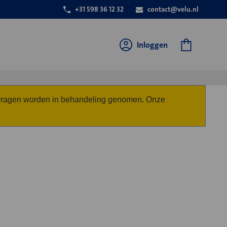
+31 598 36 12 32
contact@velu.nl
Inloggen
anvragen worden in behandeling genomen. Onze