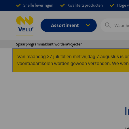
Snelle leveringen
Kwaliteitsproducten
Hoge v
Zoeken
Assortiment
Spaarprogramma
Klant worden
Projecten
Van maandag 27 juli tot en met vrijdag 7 augustus is
voorraadartikelen worden gewoon verzonden. We wense
E-