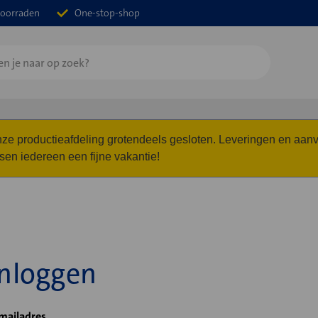
oorraden
One-stop-shop
 onze productieafdeling grotendeels gesloten. Leveringen en a
n iedereen een fijne vakantie!
Inloggen
mailadres