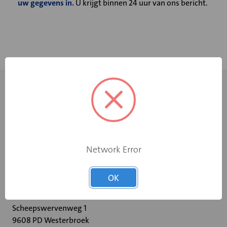
uw gegevens in.
U krijgt binnen 24 uur van ons bericht.
Network Error
+31 598 36 12 32
OK
contact@velu.nl
Scheepswervenweg 1
9608 PD Westerbroek