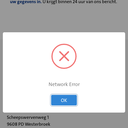
uw gegevens in.
U krijgt binnen 24 uur van ons bericht.
Network Error
+31 598 36 12 32
OK
contact@velu.nl
Scheepswervenweg 1
9608 PD Westerbroek